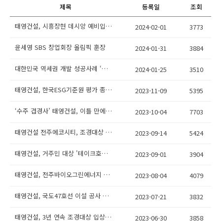
제목
등록일
조회
태영건설, 시흥장현 데시앙 예비입주자로부터 감사패 전달받아
2024-02-01
3773
윤세영 SBS 창업회장 올림픽 훈장
2024-01-31
3884
대한민국 역세권 개발 성공사례 ‘광명역세권’중심부에서 또 한번의 성공 기대
2024-01-25
3510
태영건설, 한국ESG기준원 평가 종합 A등급으로 상승
2023-11-09
5395
‘수주 겹경사’ 태영건설, 이틀 만에 1조3000억원 사업성과
2023-10-04
7703
태영건설 전주에코시티, 조경대상 국무총리상 수상…3년 연속 입상
2023-09-14
5424
태영건설, 거주민 대상 '테이크호텔' 이벤트 실시
2023-09-01
3904
태영건설, 전주바이오그린에너지 연료전지발전소 공사 수주
2023-08-04
4079
태영건설, 국도47호선 이설 공사 실시설계
2023-07-21
3832
태영건설, 3년 연속 조경대상 입상… ‘전주에코시티’ 국무총리상 받아
2023-06-30
3858