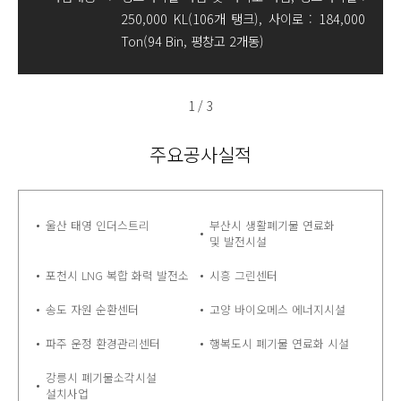
250,000 KL(106개 탱크), 사이로 : 184,000
Ton(94 Bin, 평창고 2개동)
1
/
3
주요공사실적
울산 태영 인더스트리
부산시 생활폐기물 연료화
및 발전시설
포천시 LNG 복합 화력 발전소
시흥 그린센터
송도 자원 순환센터
고양 바이오메스 에너지시설
파주 운정 환경관리센터
행복도시 폐기물 연료화 시설
강릉시 폐기물소각시설
설치사업