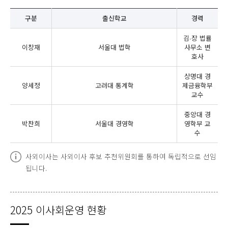
구분
출신학교
경력
김∙장 법률
이창재
서울대 법학
사무소 변
호사
상명대 경
양세정
고려대 통계학
제금융학부
교수
중앙대 경
박찬희
서울대 경영학
영학부 교
수
사외이사는 사외이사 후보 추천위원회를 통하여 독립적으로 선임
됩니다.
2025 이사회운영 현황