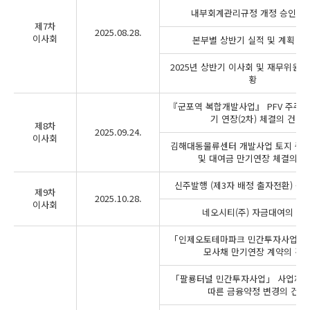
내부회계관리규정 개정 승인의 
제7차
2025.08.28.
이사회
본부별 상반기 실적 및 계획 보
2025년 상반기 이사회 및 재무위원회
황
『군포역 복합개발사업』 PFV 주주대
기 연장(2차) 체결의 건
제8차
2025.09.24.
이사회
김해대동물류센터 개발사업 토지 중
및 대여금 만기연장 체결의 건
신주발행 (제3자 배정 출자전환) 승
제9차
2025.10.28.
이사회
네오시티(주) 자금대여의 건
「인제오토테마파크 민간투자사업」 
모사채 만기연장 계약의 건
「팔룡터널 민간투자사업」 사업재
따른 금융약정 변경의 건