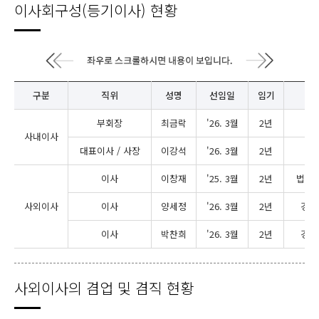
이사회구성(등기이사) 현황
구분
직위
성명
선임일
임기
소
부회장
최금락
'26. 3월
2년
이
사내이사
대표이사 / 사장
이강석
'26. 3월
2년
경
이사
이창재
'25. 3월
2년
법률
사외이사
이사
양세정
'26. 3월
2년
경영
이사
박찬희
'26. 3월
2년
경영
사외이사의 겸업 및 겸직 현황