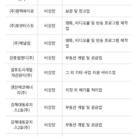
(주)평택싸이로
비상장
보관 및 창고업
영화, 비디오물 및 방송 프로그램 제작
(주)포맷티스트
비상장
업
영화, 비디오물 및 방송 프로그램 제작
(주)채널엠
비상장
업
강릉엘앤디(주)
비상장
부동산 개발 및 공급업
걸포도시개발
비상장
그 외 기타 사업 지원 서비스업
자산관리(주)
경산에코에너
비상장
지정 외 폐기물 처리업
지(주)
김해대동로지
비상장
부동산 개발 및 공급업
스1호(주)
김해대동로지
비상장
부동산 개발 및 공급업
스2호(주)