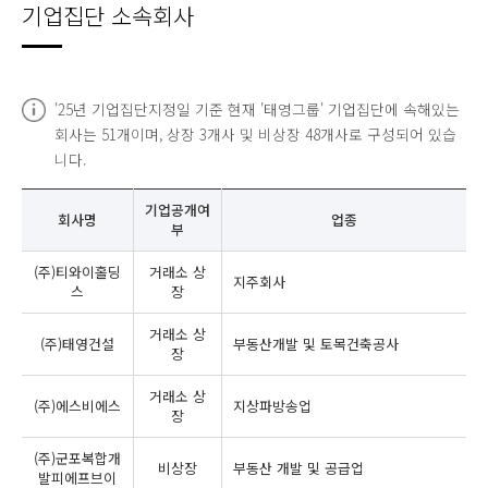
기업집단 소속회사
'25년 기업집단지정일 기준 현재 '태영그룹' 기업집단에 속해있는
회사는 51개이며, 상장 3개사 및 비상장 48개사로 구성되어 있습
니다.
기업공개여
회사명
업종
부
(주)티와이홀딩
거래소 상
지주회사
스
장
거래소 상
(주)태영건설
부동산개발 및 토목건축공사
장
거래소 상
(주)에스비에스
지상파방송업
장
(주)군포복합개
비상장
부동산 개발 및 공급업
발피에프브이