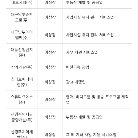
네오시티(주)
비상장
부동산 개발 및 공급업
대구남부순환
비상장
사업시설 유지∙관리 서비스업
도로(주)
대구남부에이
비상장
사업시설 유지∙관리 서비스업
엠씨(주)
대동산업단지
비상장
사무 지원 서비스업
(주)
삼계개발(주)
비상장
비철금속 광업
스마트미디어
비상장
광고 대행업
렙(주)
스튜디오에스
영화, 비디오물 및 방송 프로그램 제작
비상장
(주)
업
신경주역세권
비상장
부동산 개발 및 공급업
공영개발(주)
신경주지역개
비상장
그 외 기타 사업 지원 서비스업
발(주)