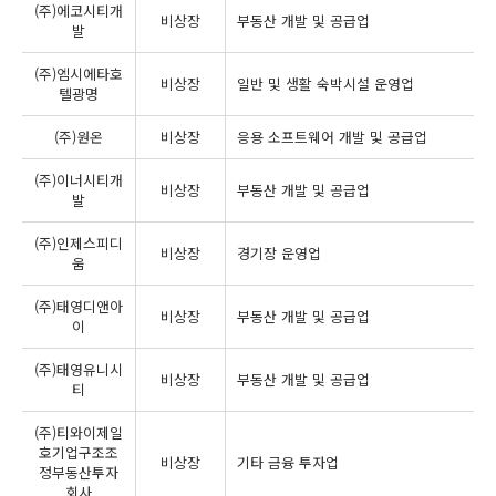
(주)에코시티개
비상장
부동산 개발 및 공급업
발
(주)엠시에타호
비상장
일반 및 생활 숙박시설 운영업
텔광명
(주)원온
비상장
응용 소프트웨어 개발 및 공급업
(주)이너시티개
비상장
부동산 개발 및 공급업
발
(주)인제스피디
비상장
경기장 운영업
움
(주)태영디앤아
비상장
부동산 개발 및 공급업
이
(주)태영유니시
비상장
부동산 개발 및 공급업
티
(주)티와이제일
호기업구조조
비상장
기타 금융 투자업
정부동산투자
회사