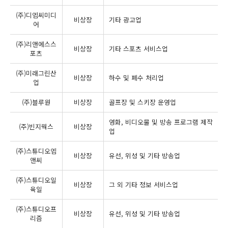
(주)디엠씨미디
비상장
기타 광고업
어
(주)리앤에스스
비상장
기타 스포츠 서비스업
포츠
(주)미래그린산
비상장
하수 및 폐수 처리업
업
(주)블루원
비상장
골프장 및 스키장 운영업
영화, 비디오물 및 방송 프로그램 제작
(주)빈지웍스
비상장
업
(주)스튜디오엠
비상장
유선, 위성 및 기타 방송업
앤씨
(주)스튜디오일
비상장
그 외 기타 정보 서비스업
육일
(주)스튜디오프
비상장
유선, 위성 및 기타 방송업
리즘