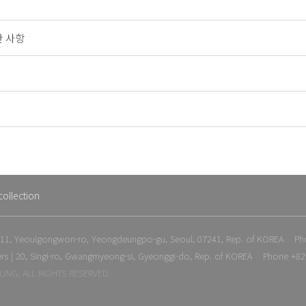
한 사항
ollection
| 111, Yeouigongwon-ro, Yeongdeungpo-gu, Seoul, 07241, Rep. of KOREA Ph
 | 20, Singi-ro, Gwangmyeong-si, Gyeonggi-do, Rep. of KOREA Phone +82
UNG, ALL RIGHTS RESERVED