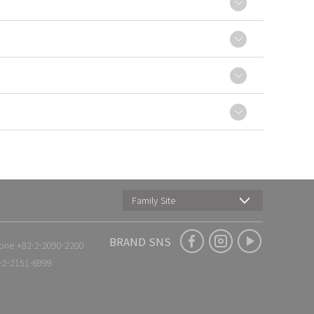
Family Site
BRAND SNS
one +82-2-2090-2200
-2-2151-6999