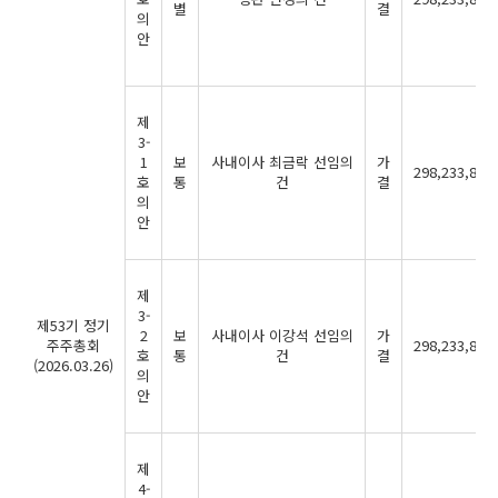
별
결
의
안
제
3-
1
보
사내이사 최금락 선임의
가
298,233,870
호
통
건
결
의
안
제
3-
제53기 정기
2
보
사내이사 이강석 선임의
가
주주총회
298,233,870
호
통
건
결
(2026.03.26)
의
안
제
4-