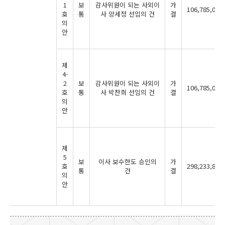
1
보
감사위원이 되는 사외이
가
106,785,044
호
통
사 양세정 선임의 건
결
의
안
제
4-
2
보
감사위원이 되는 사외이
가
106,785,044
호
통
사 박찬희 선임의 건
결
의
안
제
5
보
이사 보수한도 승인의
가
호
298,233,870
통
건
결
의
안