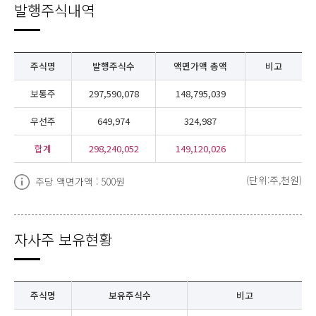
발행주식내역
주식명
발행주식수
액면가액 총액
비고
보통주
297,590,078
148,795,039
우선주
649,974
324,987
합계
298,240,052
149,120,026
(단위:주,천원)
주당 액면가액 : 500원
자사주 보유현황
주식명
보유주식수
비고