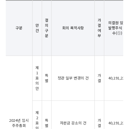
결
가
의결권 있는
안
의
결
구분
회의 목적사항
발행주식 총
건
구
여
수(①)
분
부
제
1
특
가
호
정관 일부 변경의 건
40,191,222
별
결
의
안
제
2
2024년 임시
특
가
호
자본금 감소의 건
40,191,222
주주총회
별
결
의