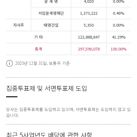
윤 세 영
4,020
0.00%
서암윤세영재단
1,373,222
0.46%
자사주
태영건설
5,350
0.00%
기 타
122,888,647
41.29%
총계
297,590,078
100.00%
2025년 12월 31일, 보통주 기준
집중투표제 및 서면투표제 도입
당사는 집중투표제를 도입하고 있으며, 서면투표제는 도입하지 않고 있
습니다.
최근 5사업년도 배당에 관한 사항