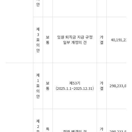
안
제
3
보
임원 퇴직금 지급 규정
가
호
40,191,222
통
일부 개정의 건
결
의
안
제
1
보
제53기
가
호
298,233,870
통
(2025.1.1~2025.12.31)
결
의
안
제
2
특
가
호
정관 변경의 건
298,233,870