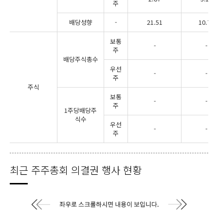
주
배당성향
-
21.51
10.79
보통
-
-
주
배당주식총수
우선
-
-
주
주식
보통
-
-
주
1주당배당주
식수
우선
-
-
주
최근 주주총회 의결권 행사 현황