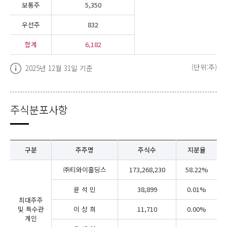
보통주
5,350
우선주
832
합계
6,182
(단위:주)
2025년 12월 31일 기준
주식분포사항
구분
주주명
주식수
지분율
㈜티와이홀딩스
173,268,230
58.22%
윤 석 민
38,899
0.01%
최대주주
및 특수관
이 상 희
11,710
0.00%
계인