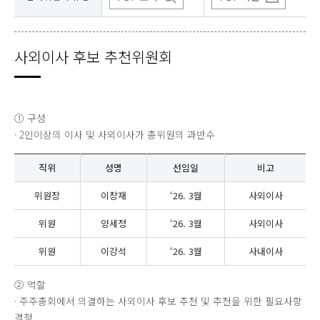
사외이사 후보 추천위원회
① 구성
· 2인이상의 이사 및 사외이사가 총위원의 과반수
직위
성명
선임일
비고
위원장
이창재
‘26. 3월
사외이사
위원
양세정
‘26. 3월
사외이사
위원
이강석
‘26. 3월
사내이사
② 역할
· 주주총회에서 의결하는 사외이사 후보 추천 및 추천을 위한 필요사항
결정