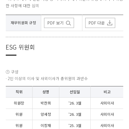
한 사항에 대한 심의
재무위원회 규정
PDF 보기
PDF 다운
ESG 위원회
① 구성
· 2인 이상의 이사 및 사외이사가 총위원의 과반수
직위
성명
선임일
비고
위원장
박찬희
‘26. 3월
사외이사
위원
양세정
‘26. 3월
사외이사
위원
이창재
‘25. 3월
사외이사