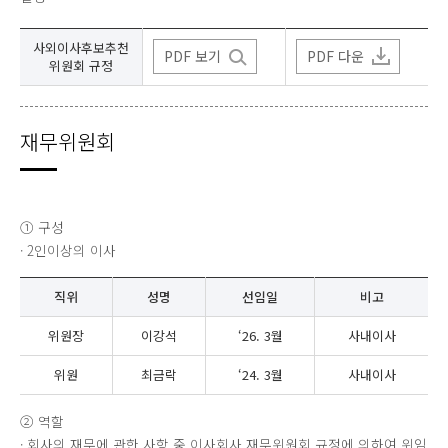
사외이사후보추천
PDF 보기
PDF 다운
위원회 규정
재무위원회
① 구성
· 2인이상의 이사
직위
성명
선임일
비고
위원장
이강석
‘26. 3월
사내이사
위원
최금락
‘24. 3월
사내이사
② 역할
· 회사의 재무에 관한 사항 중 이사회사 재무위원회 규정에 의하여 위임