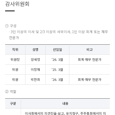
감사위원회
① 구성
· 3인 이상의 이사 및 2/3 이상의 사외이사, 1인 이상 회계 또는 재무
전문가
직위
성명
선임일
비고
위원장
양세정
‘26. 3월
회계·재무 전문가
위원
이창재
‘25. 3월
위원
박찬희
‘26. 3월
회계·재무 전문가
② 역할
구분
내용
이사회에서의 의견진술·보고, 유치청구, 주주총회에서의 의