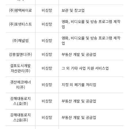
(주)평택싸이로
비상장
보관 및 창고업
영화, 비디오물 및 방송 프로그램 제작
(주)포맷티스트
비상장
업
영화, 비디오물 및 방송 프로그램 제작
(주)채널엠
비상장
업
강릉엘앤디(주)
비상장
부동산 개발 및 공급업
걸포도시개발
비상장
그 외 기타 사업 지원 서비스업
자산관리(주)
경산에코에너
비상장
지정 외 폐기물 처리업
지(주)
김해대동로지
비상장
부동산 개발 및 공급업
스1호(주)
김해대동로지
비상장
부동산 개발 및 공급업
스2호(주)