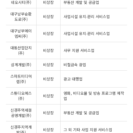
네오시티(주)
비상장
부동산 개발 및 공급업
대구남부순환
비상장
사업시설 유지∙관리 서비스업
도로(주)
대구남부에이
비상장
사업시설 유지∙관리 서비스업
엠씨(주)
대동산업단지
비상장
사무 지원 서비스업
(주)
삼계개발(주)
비상장
비철금속 광업
스마트미디어
비상장
광고 대행업
렙(주)
스튜디오에스
영화, 비디오물 및 방송 프로그램 제작
비상장
(주)
업
신경주역세권
비상장
부동산 개발 및 공급업
공영개발(주)
신경주지역개
비상장
그 외 기타 사업 지원 서비스업
발(주)