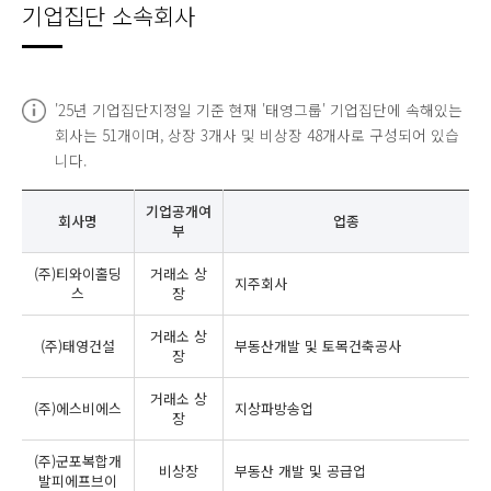
기업집단 소속회사
'25년 기업집단지정일 기준 현재 '태영그룹' 기업집단에 속해있는
회사는 51개이며, 상장 3개사 및 비상장 48개사로 구성되어 있습
니다.
기업공개여
회사명
업종
부
(주)티와이홀딩
거래소 상
지주회사
스
장
거래소 상
(주)태영건설
부동산개발 및 토목건축공사
장
거래소 상
(주)에스비에스
지상파방송업
장
(주)군포복합개
비상장
부동산 개발 및 공급업
발피에프브이