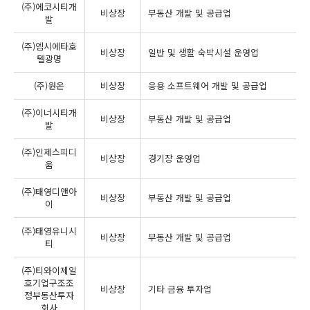
(주)에코시티개
비상장
부동산 개발 및 공급업
발
(주)엠시에타호
비상장
일반 및 생활 숙박시설 운영업
텔광명
(주)원온
비상장
응용 소프트웨어 개발 및 공급업
(주)이너시티개
비상장
부동산 개발 및 공급업
발
(주)인제스피디
비상장
경기장 운영업
움
(주)태영디앤아
비상장
부동산 개발 및 공급업
이
(주)태영유니시
비상장
부동산 개발 및 공급업
티
(주)티와이제일
호기업구조조
비상장
기타 금융 투자업
정부동산투자
회사