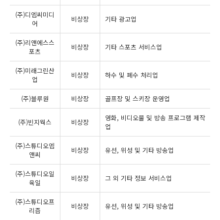
(주)디엠씨미디
비상장
기타 광고업
어
(주)리앤에스스
비상장
기타 스포츠 서비스업
포츠
(주)미래그린산
비상장
하수 및 폐수 처리업
업
(주)블루원
비상장
골프장 및 스키장 운영업
영화, 비디오물 및 방송 프로그램 제작
(주)빈지웍스
비상장
업
(주)스튜디오엠
비상장
유선, 위성 및 기타 방송업
앤씨
(주)스튜디오일
비상장
그 외 기타 정보 서비스업
육일
(주)스튜디오프
비상장
유선, 위성 및 기타 방송업
리즘